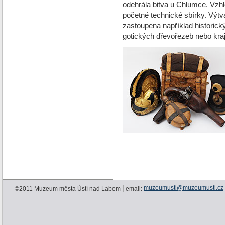
odehrála bitva u Chlumce. Vzh
početné technické sbírky. Výt
zastoupena například histori
gotických dřevořezeb nebo kraji
|
muzeumusti@muzeumusti.cz
©2011 Muzeum města Ústí nad Labem
email: