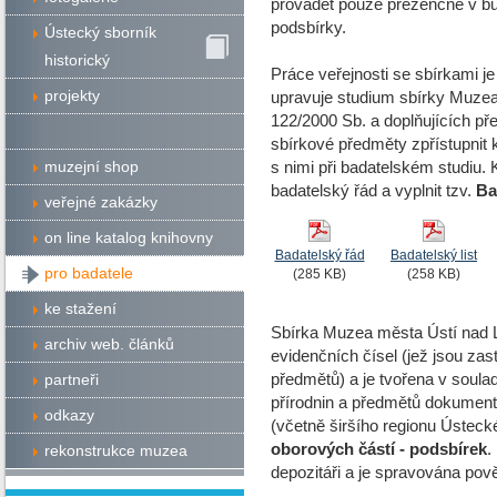
provádět pouze prezenčně v bu
podsbírky.
Ústecký sborník
historický
Práce veřejnosti se sbírkami je
projekty
upravuje studium sbírky Muze
122/2000 Sb. a doplňujících př
sbírkové předměty zpřístupnit
muzejní shop
s nimi při badatelském studiu. 
badatelský řád a vyplnit tzv.
Ba
veřejné zakázky
on line katalog knihovny
Badatelský řád
Badatelský list
pro badatele
(285 KB)
(258 KB)
ke stažení
Sbírka Muzea města Ústí nad L
archiv web. článků
evidenčních čísel (jež jsou za
předmětů) a je tvořena v sou
partneři
přírodnin a předmětů dokumentu
odkazy
(včetně širšího regionu Ústeck
oborových částí - podsbírek
.
rekonstrukce muzea
depozitáři a je spravována pov