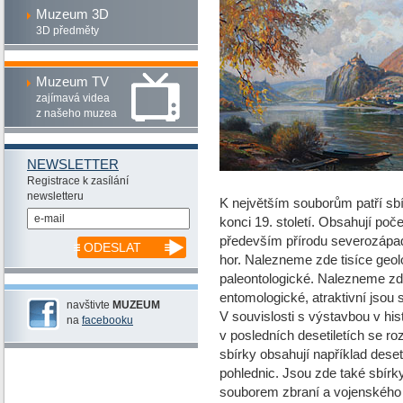
Muzeum 3D
3D předměty
Muzeum TV
zajímavá videa
z našeho muzea
NEWSLETTER
Registrace k zasílání
newsletteru
K největším souborům patří sbír
konci 19. století. Obsahují p
především přírodu severozápa
ODESLAT
hor. Nalezneme zde tisíce geol
paleontologické. Nalezneme zde
entomologické, atraktivní jsou
navštivte
MUZEUM
V souvislosti s výstavbou v h
na
facebooku
v posledních desetiletích se ro
sbírky obsahují například deseti
pohlednic. Jsou zde také sbírk
souborem zbraní a vojenského 