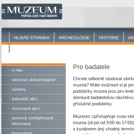
HLAVNÍ STRÁNKA
ARCHEOLOGIE
HISTORIE
KN
Pro badatele
o nás
Chcete odborně studovat sbírk
otevírací doba/vstupné
muzea? Máte možnost si je proh
výstavy
podsbírky muzea jsou pro tento
domluvit badatelskou návštěv
kalendář akcí
příslušné podsbírky.
rezervace akcí
Muzeum zpřístupňuje svou sbí
povinně zveřejňované
muzea (út-pá od 9:00 do 17:00
informace
s kurátorem jiný vhodný termí
fotogalerie